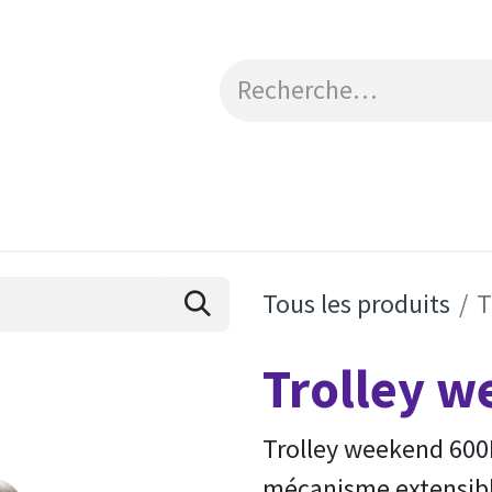
Catalogue
Engagements RSE
Contactez-no
Tous les produits
T
Trolley w
Trolley weekend 600
mécanisme extensibl