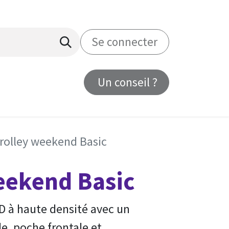
Se connecter
Un conseil ?
us
rolley weekend Basic
eekend Basic
D à haute densité avec un
e, poche frontale et