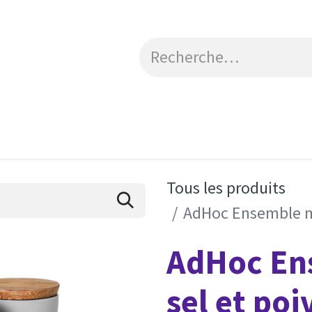
Catalogue
Engagements RSE
Contactez-no
Tous les produits
AdHoc Ensemble mo
AdHoc En
sel et poi