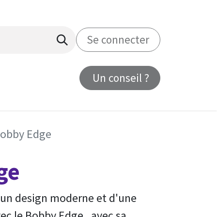
Se connecter
Un conseil ?
us
obby Edge
ge
d'un design moderne et d'une
vec le Bobby Edge , avec sa